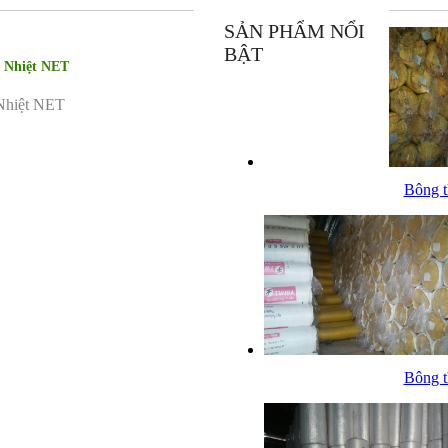
SẢN PHẨM NỔI
BẬT
h Nhiệt NET
 Nhiệt NET
Bông th
Bông th