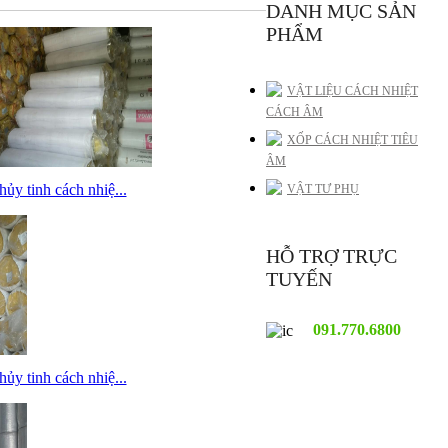
DANH MỤC SẢN
PHẨM
VẬT LIỆU CÁCH NHIỆT
CÁCH ÂM
XỐP CÁCH NHIỆT TIÊU
ÂM
ủy tinh cách nhiệ...
VẬT TƯ PHỤ
HỖ TRỢ TRỰC
TUYẾN
091.770.6800
ủy tinh cách nhiệ...