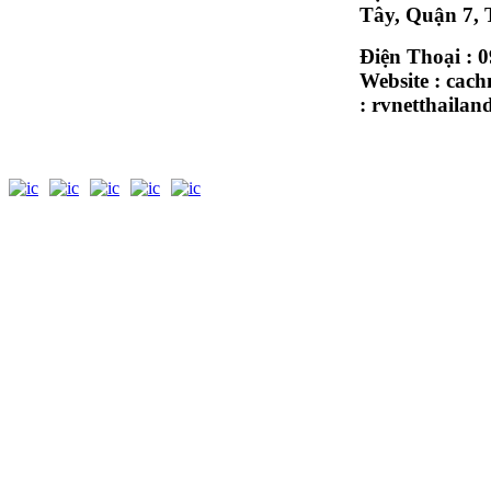
Tây, Quận 7,
Điện Thoại : 
Website : cach
Nên Chọn Rookwool Cho Hệ Thống
:
rvnetthaila
Ống...
Rockwool pipe được sự dụng nhiều trong
hệ thống ống dẫn hơi,ống khói