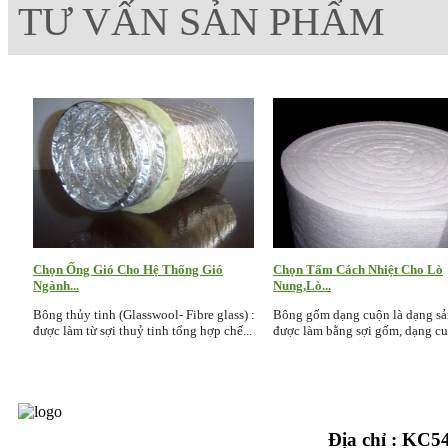
TƯ VẤN SẢN PHẨM
Chọn Ống Gió Cho Hệ Thống Gió
Chọn Tấm Cách Nhiệt Cho Lò
Ngành...
Nung,Lò...
Bông thủy tinh (Glasswool- Fibre glass) :
Bông gốm dạng cuộn là dạng s
được làm từ sợi thuỷ tinh tổng hợp chế...
được làm bằng sợi gốm, dạng cuộ
Địa chỉ : KC
© Copyright 2015 - Design by PTIT