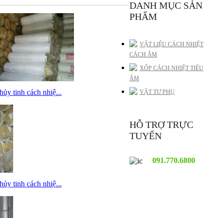
DANH MỤC SẢN
PHẨM
VẬT LIỆU CÁCH NHIỆT
CÁCH ÂM
XỐP CÁCH NHIỆT TIÊU
ÂM
ủy tinh cách nhiệ...
VẬT TƯ PHỤ
HỖ TRỢ TRỰC
TUYẾN
091.770.6800
ủy tinh cách nhiệ...