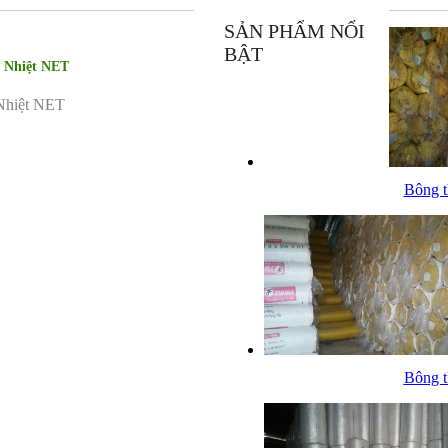
SẢN PHẨM NỔI
BẬT
h Nhiệt NET
 Nhiệt NET
Bông th
Bông th