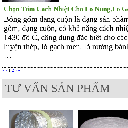
Chọn Tấm Cách Nhiệt Cho Lò Nung,Lò Gốm
Bông gốm dạng cuộn là dạng sản phẩm
gốm, dạng cuộn, có khả năng cách nhiệ
1430 độ C, công dụng đặc biệt cho các 
luyện thép, lò gạch men, lò nướng bán
…
«
‹
1
2
›
»
TƯ VẤN SẢN PHẨM