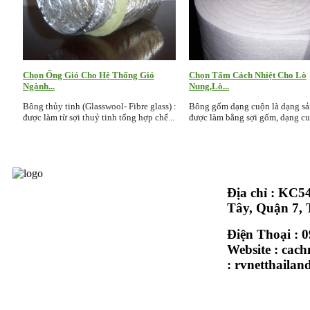
Chọn Ống Gió Cho Hệ Thống Gió
Chọn Tấm Cách Nhiệt Cho Lò
Ngành...
Nung,Lò...
Bông thủy tinh (Glasswool- Fibre glass) :
Bông gốm dạng cuộn là dạng s
được làm từ sợi thuỷ tinh tổng hợp chế...
được làm bằng sợi gốm, dạng cuộ
Địa chỉ : KC
© Copyright 2015 - Design by PTIT
Tây, Quận 7,
Điện Thoại : 
Website : cach
Nên Chọn Rookwool Cho Hệ Thống
:
rvnetthaila
Ống...
Rockwool pipe được sự dụng nhiều trong
hệ thống ống dẫn hơi,ống khói