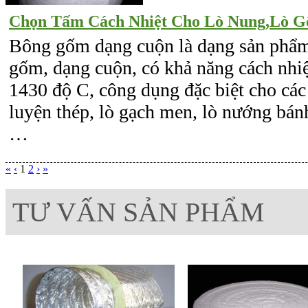
Chọn Tấm Cách Nhiệt Cho Lò Nung,Lò Gốm
Bông gốm dạng cuộn là dạng sản phẩm
gốm, dạng cuộn, có khả năng cách nhiệ
1430 độ C, công dụng đặc biệt cho các 
luyện thép, lò gạch men, lò nướng bán
…
«
‹
1
2
›
»
TƯ VẤN SẢN PHẨM