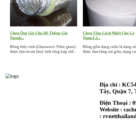
Chọn Ống Gió Cho Hệ Thống Gió
Chọn Tấm Cách Nhiệt Cho Lò
Ngành...
Nung,Lò...
Bông thủy tinh (Glasswool- Fibre glass) :
Bông gốm dạng cuộn là dạng s
được làm từ sợi thuỷ tinh tổng hợp chế...
được làm bằng sợi gốm, dạng cuộ
Địa chỉ : KC
© Copyright 2015 - Design by PTIT
Tây, Quận 7,
Điện Thoại : 
Website : cach
Nên Chọn Rookwool Cho Hệ Thống
:
rvnetthaila
Ống...
Rockwool pipe được sự dụng nhiều trong
hệ thống ống dẫn hơi,ống khói